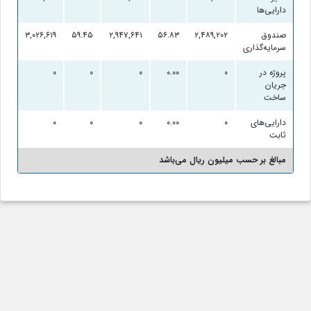
دارایی‌ها
صندوق
۲,۴۸۹,۲۰۲
۵۶.۸۳
۲,۹۴۷,۶۴۱
۵۹.۴۵
۳,۰۲۶,۶۱۹
.۴۲
سرمایه‌گذاری
پروژه در
۰
۰.۰۰
۰
۰
۰
۰
جریان
ساخت
دارایی‌های
۰
۰.۰۰
۰
۰
۰
۰
ثابت
مبالغ بر حسب میلیون ریال می‌باشد